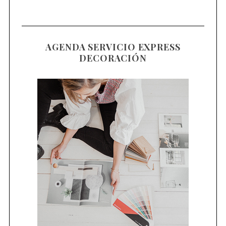
AGENDA SERVICIO EXPRESS
DECORACIÓN
S
e
a
r
c
h
f
o
r
: