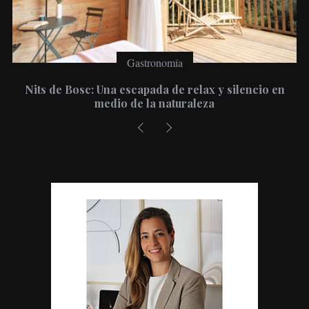
Gastronomía
Deco
scapada de relax y silencio en
Viste tu hogar con p
 de la naturaleza