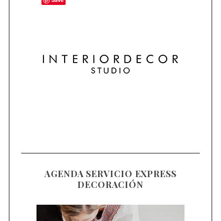
S
e
a
AGENDA SERVICIO EXPRESS
r
DECORACIÓN
c
h
f
o