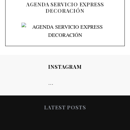
AGENDA SERVICIO EXPRESS
e
DECORACIÓN
e
n
t
r
a
d
a
INSTAGRAM
s
…
LATEST POSTS