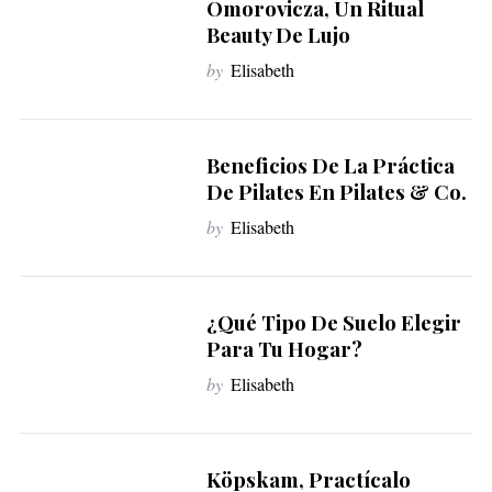
Omorovicza, Un Ritual
Beauty De Lujo
by
Elisabeth
Beneficios De La Práctica
De Pilates En Pilates & Co.
by
Elisabeth
¿Qué Tipo De Suelo Elegir
Para Tu Hogar?
by
Elisabeth
Köpskam, Practícalo