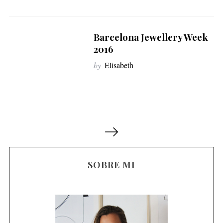
Barcelona Jewellery Week
2016
by
Elisabeth
N
a
v
SOBRE MI
e
g
a
c
i