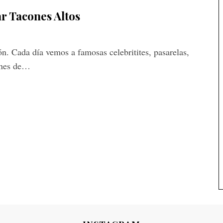
ar Tacones Altos
ón. Cada día vemos a famosas celebritites, pasarelas,
cones de…