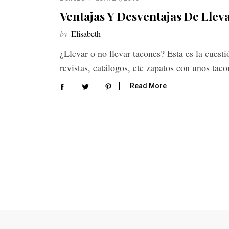
Ventajas Y Desventajas De Llev
by
Elisabeth
¿Llevar o no llevar tacones? Esta es la cuesti
revistas, catálogos, etc zapatos con unos ta
Read More
S
e
a
r
c
h
f
o