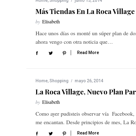
Home
,
Shopping
junio 15, 2014
Más Tiendas En La Roca Village
by
Elisabeth
Hace unos días os monté un súper plan de do
ahora vengo con otra noticia que…
Read More
S
e
a
Home
,
Shopping
mayo 26, 2014
r
La Roca Village, Nuevo Plan P
c
h
by
Elisabeth
f
Como ayer pudisteis observar vía Facebook, T
o
r
me encantan. Desde principios de mes, La R
:
Read More