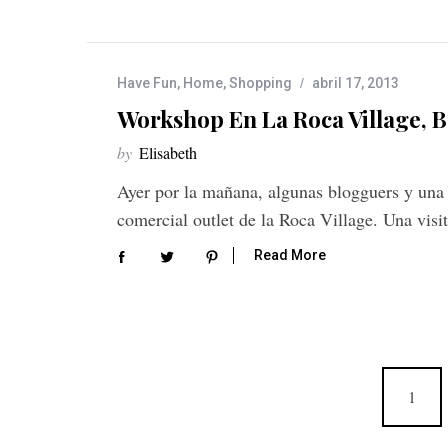
Have Fun
,
Home
,
Shopping
abril 17, 2013
Workshop En La Roca Village, 
by
Elisabeth
Ayer por la mañana, algunas blogguers y una 
comercial outlet de la Roca Village. Una visi
Read More
N
1
a
v