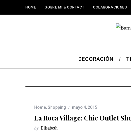
HOME
SOBRE MI & CONTACT
COLABORACIONES
DECORACIÓN
T
Home
,
Shopping
mayo 4, 2015
La Roca Village: Chic Outlet S
by
Elisabeth