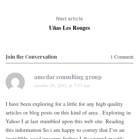
Next article
S
Uñas Les Rouges
e
a
r
c
Join the Conversation
1 Comment
h
f
o
s
amedar consulting group
r
a
:
octubre 28, 2012 at 7:53 am
y
s
I have been exploring for a little for any high quality
:
articles or blog posts on this kind of area . Exploring in
Yahoo I at last stumbled upon this web site. Reading
this information So i am happy to convey that I’ve an
incredibly good uncanny feeling I discovered exactly