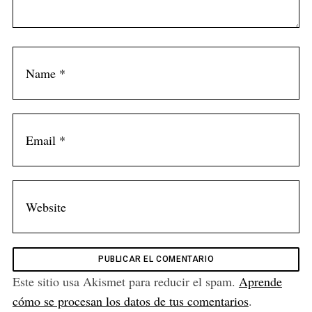
n
t
Este sitio usa Akismet para reducir el spam.
Aprende
cómo se procesan los datos de tus comentarios
.