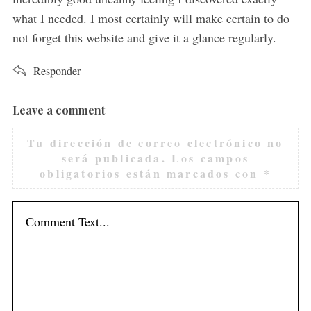
what I needed. I most certainly will make certain to do
not forget this website and give it a glance regularly.
Responder
Leave a comment
L
e
Tu dirección de correo electrónico no
a
será publicada.
Los campos
v
obligatorios están marcados con
*
e
a
c
o
m
m
e