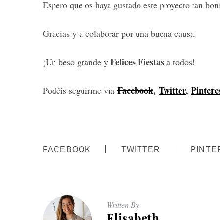
Espero que os haya gustado este proyecto tan boni
S
Gracias y a colaborar por una buena causa.
e
a
Felices Fiestas
¡Un beso grande y
a todos!
r
c
h
Facebook
,
Twitter
,
Pintere
Podéis seguirme vía
f
o
r
:
FACEBOOK
TWITTER
PINTE
Written By
Elisabeth