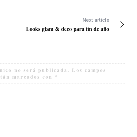
Next article
Looks glam & deco para fin de año
nico no será publicada.
Los campos
están marcados con
*