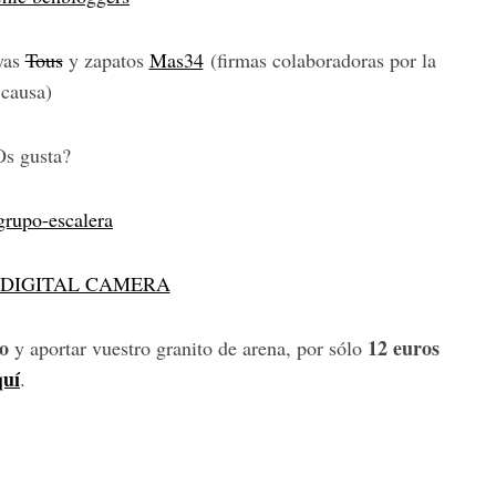
oyas
Tous
y zapatos
Mas34
(firmas colaboradoras por la
causa)
Os gusta?
io
12 euros
y aportar vuestro granito de arena, por sólo
quí
.