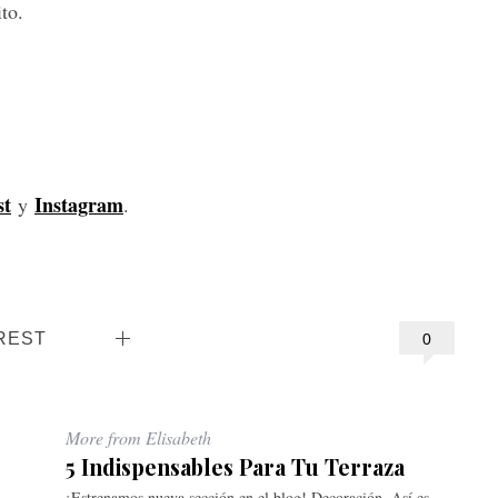
to.
st
Instagram
y
.
REST
0
More from Elisabeth
5 Indispensables Para Tu Terraza
¡Estrenamos nueva sección en el blog! Decoración. Así es,