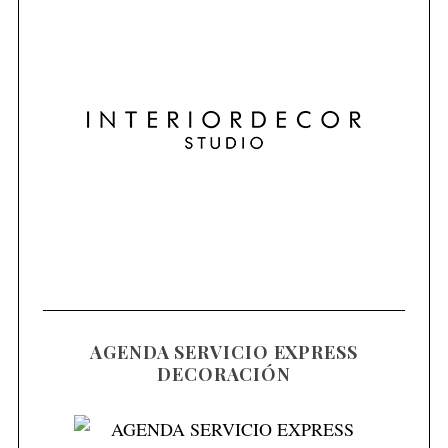
S
e
a
r
c
h
f
o
AGENDA SERVICIO EXPRESS
r
DECORACIÓN
: