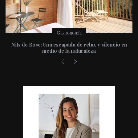
Gastronomía
s de Bosc: Una escapada de relax y silencio en
Viste
medio de la naturaleza