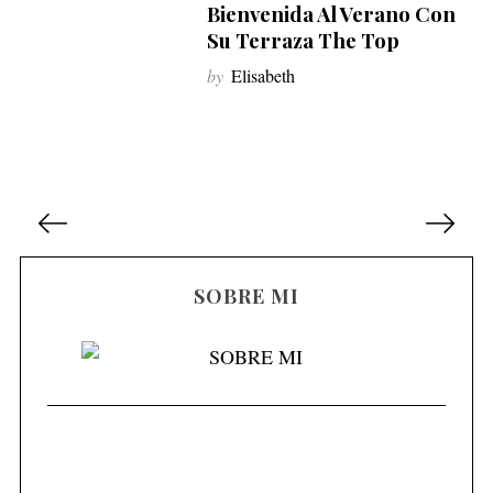
Bienvenida Al Verano Con
Su Terraza The Top
by
Elisabeth
N
a
v
SOBRE MI
e
g
a
S
c
e
i
a
r
ó
c
n