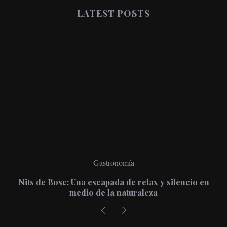
LATEST POSTS
Gastronomía
s de Bosc: Una escapada de relax y silencio en
Viste
medio de la naturaleza