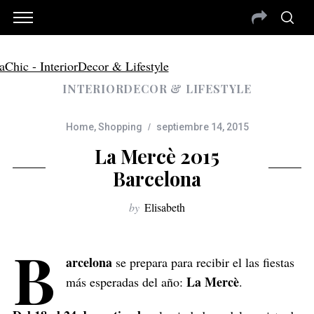
INTERIORDECOR & LIFESTYLE
Home
,
Shopping
septiembre 14, 2015
La Mercè 2015
Barcelona
by
Elisabeth
B
arcelona
se prepara para recibir el las fiestas
La Mercè
más esperadas del año:
.