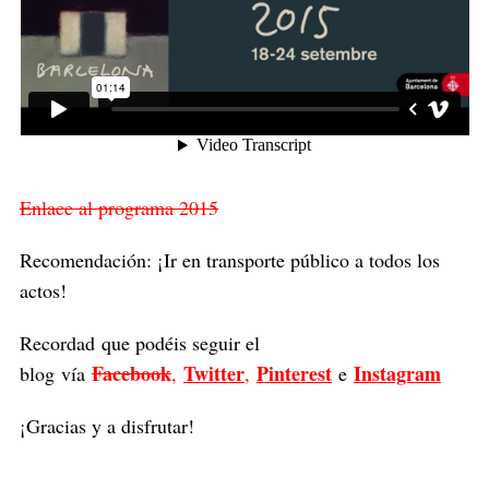
Enlace al programa 2015
Recomendación: ¡Ir en transporte público a todos los
actos!
Recordad que podéis seguir el
Facebook
Twitter
Pinterest
Instagram
blog vía
,
,
e
¡Gracias y a disfrutar!