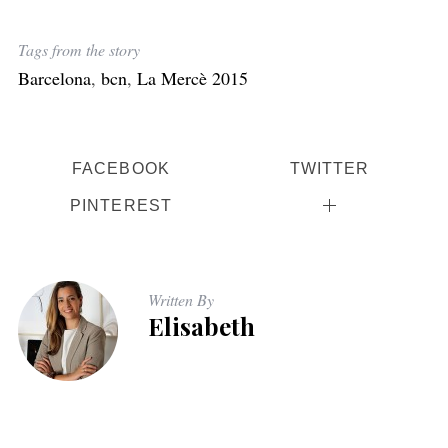
Tags from the story
Barcelona
,
bcn
,
La Mercè 2015
FACEBOOK
TWITTER
S
e
PINTEREST
a
r
c
h
Written By
f
Elisabeth
o
r
: