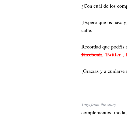
¿Con cuál de los comp
¡Espero que os haya g
calle.
Recordad que podéis s
Facebook
Twitter
,
,
¡Gracias y a cuidars
Tags from the story
complementos
,
moda