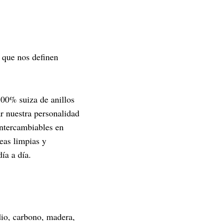
a que nos definen
100% suiza de anillos
ar nuestra personalidad
intercambiables en
neas limpias y
ía a día.
dio, carbono, madera,