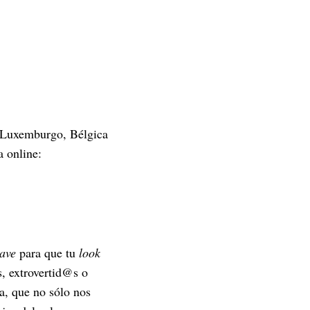
, Luxemburgo, Bélgica
a online:
ave
para que tu
look
s, extrovertid@s o
a, que no sólo nos