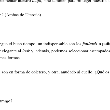
mplementar nuestro
outfit
, sino también para proteger nuestros o
ón? (Ambas de Uterqüe)
o pañu
gue el buen tiempo, un indispensable son los
foulards
 elegante al
look
y, además, podemos seleccionar estampados
imas formas.
 son en forma de coletero, y otra, anudado al cuello. ¿Qué os
onmigo?