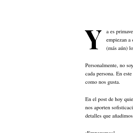
Y
a es primave
empiezan a d
(más aún) l
Personalmente, no soy
cada persona. En este
como nos gusta.
En el post de hoy quie
nos aporten sofisticac
detalles que añadimos
¡Empezamos!