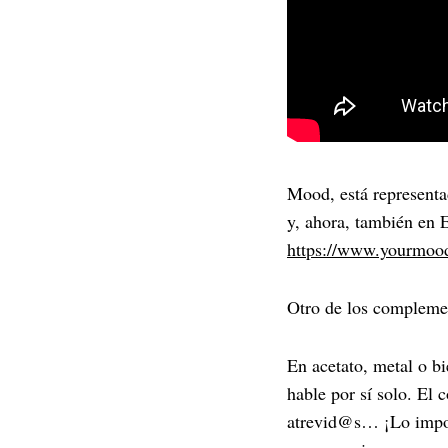
S
e
a
r
c
Mood, está representa
h
y, ahora, también en E
f
https://www.yourmood
o
r
:
Otro de los compleme
En acetato, metal o b
hable por sí solo. El 
atrevid@s… ¡Lo import