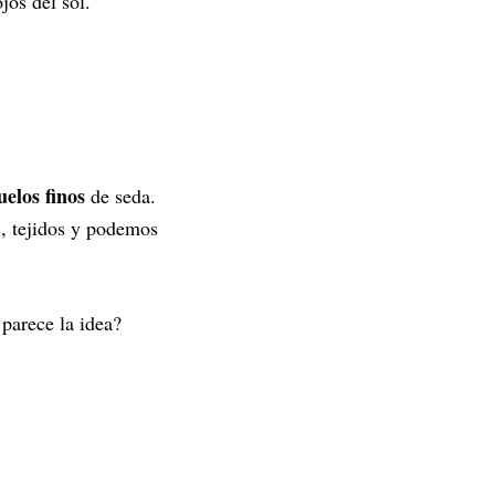
jos del sol.
elos finos
de seda.
, tejidos y podemos
 parece la idea?