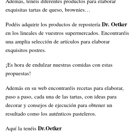
Además, tenéis diferentes productos para elaborar
a
exquisitas tartas de queso, brownies…
r
c
Dr. Oetker
Podéis adquirir los productos de repostería
h
f
en los lineales de vuestros supermercados. Encontraréis
o
una amplia selección de artículos para elaborar
r
exquisitos postres.
:
¡Es hora de endulzar nuestras comidas con estas
propuestas!
Además en su web encontraréis recetas para elaborar,
paso a paso, cada una de las tartas, con ideas para
decorar y consejos de ejecución para obtener un
resultado como los auténticos pasteleros.
Dr.Oetker
Aquí la tenéis