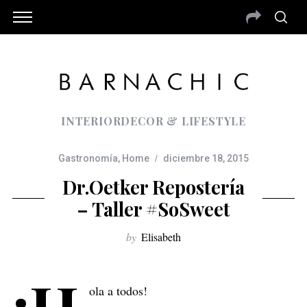
INTERIORDECOR & LIFESTYLE
Gastronomía
,
Home
diciembre 18, 2015
Dr.Oetker Repostería
– Taller #soSweet
by
Elisabeth
ola a todos!