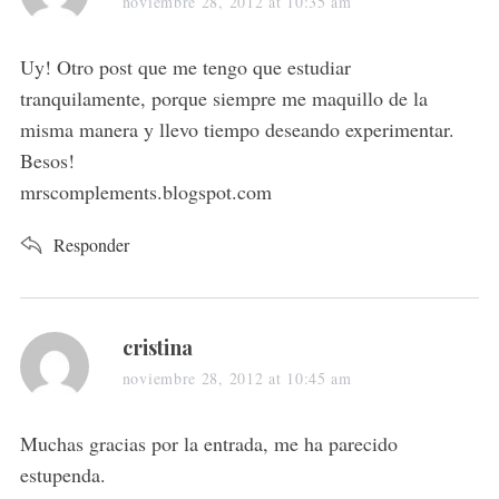
a
noviembre 28, 2012 at 10:35 am
y
s
Uy! Otro post que me tengo que estudiar
:
tranquilamente, porque siempre me maquillo de la
misma manera y llevo tiempo deseando experimentar.
Besos!
mrscomplements.blogspot.com
Responder
s
cristina
a
noviembre 28, 2012 at 10:45 am
y
s
Muchas gracias por la entrada, me ha parecido
:
estupenda.