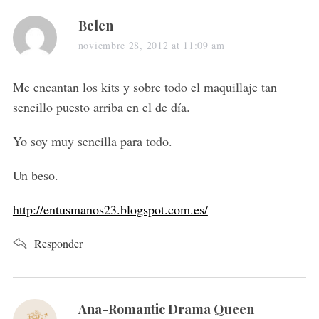
s
Belen
a
noviembre 28, 2012 at 11:09 am
y
s
Me encantan los kits y sobre todo el maquillaje tan
:
sencillo puesto arriba en el de día.
Yo soy muy sencilla para todo.
Un beso.
http://entusmanos23.blogspot.com.es/
Responder
s
Ana-Romantic Drama Queen