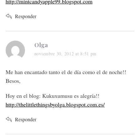
http://mintcandyapple99.blogspot.com
Responder
s
Olga
a
noviembre 30, 2012 at 8:51 pm
y
s
Me han encantado tanto el de día como el de noche!!
:
Besos,
Hoy en el blog: Kukuxumusu es alegría!!
http://thelittlethingsbyolga.blogspot.com.es/
Responder