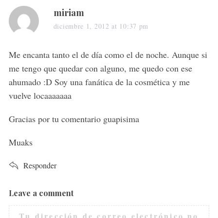
s
miriam
a
diciembre 1, 2012 at 10:37 pm
y
s
Me encanta tanto el de día como el de noche. Aunque si
:
me tengo que quedar con alguno, me quedo con ese
ahumado :D Soy una fanática de la cosmética y me
vuelve locaaaaaaa
Gracias por tu comentario guapisima
Muaks
Responder
Leave a comment
L
e
Tu dirección de correo electrónico no