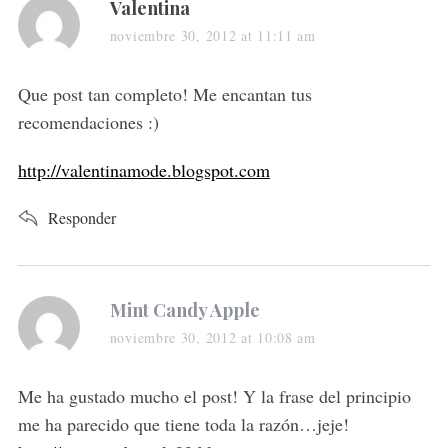
s
Valentina
a
noviembre 30, 2012 at 11:11 am
y
s
Que post tan completo! Me encantan tus
:
recomendaciones :)
http://valentinamode.blogspot.com
Responder
s
Mint Candy Apple
a
noviembre 30, 2012 at 10:08 am
y
s
Me ha gustado mucho el post! Y la frase del principio
:
me ha parecido que tiene toda la razón…jeje!