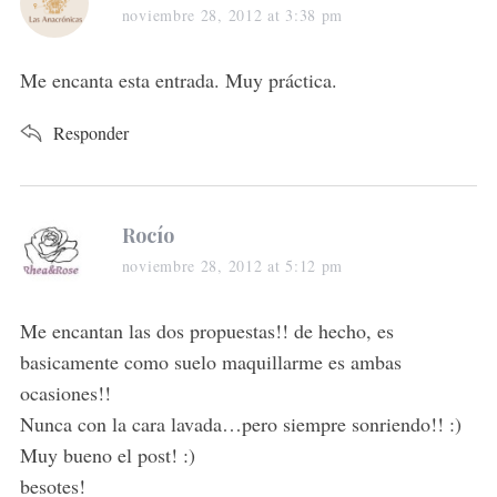
a
noviembre 28, 2012 at 3:38 pm
y
s
Me encanta esta entrada. Muy práctica.
:
Responder
s
Rocío
a
noviembre 28, 2012 at 5:12 pm
y
s
Me encantan las dos propuestas!! de hecho, es
:
basicamente como suelo maquillarme es ambas
ocasiones!!
Nunca con la cara lavada…pero siempre sonriendo!! :)
Muy bueno el post! :)
besotes!