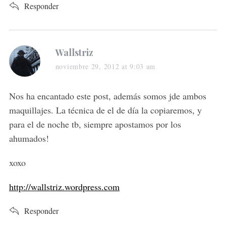
Responder
s
Wallstriz
a
noviembre 29, 2012 at 9:03 am
y
s
Nos ha encantado este post, además somos jde ambos
:
maquillajes. La técnica de el de día la copiaremos, y
para el de noche tb, siempre apostamos por los
ahumados!
xoxo
http://wallstriz.wordpress.com
Responder