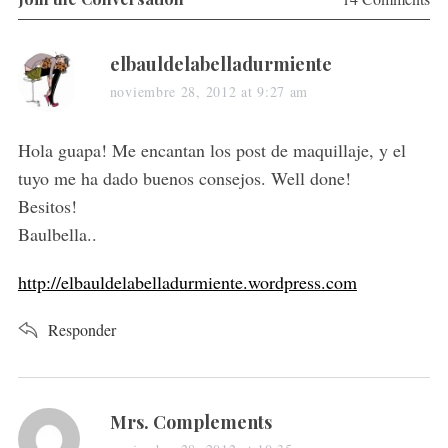
s
elbauldelabelladurmiente
a
noviembre 28, 2012 at 9:27 am
y
S
s
Hola guapa! Me encantan los post de maquillaje, y el
e
:
tuyo me ha dado buenos consejos. Well done!
a
Besitos!
r
c
Baulbella..
h
f
http://elbauldelabelladurmiente.wordpress.com
o
r
Responder
:
s
Mrs. Complements