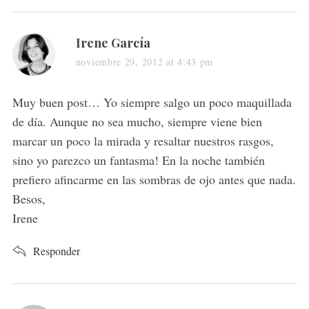
s
Irene García
a
noviembre 29, 2012 at 4:43 pm
y
s
Muy buen post… Yo siempre salgo un poco maquillada
:
de día. Aunque no sea mucho, siempre viene bien
marcar un poco la mirada y resaltar nuestros rasgos,
sino yo parezco un fantasma! En la noche también
prefiero afincarme en las sombras de ojo antes que nada.
Besos,
Irene
Responder