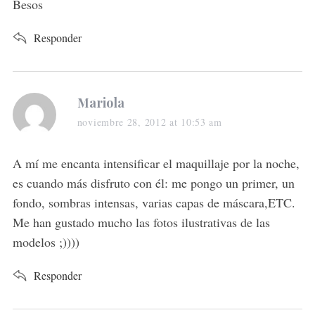
Besos
Responder
s
Mariola
a
noviembre 28, 2012 at 10:53 am
y
s
A mí me encanta intensificar el maquillaje por la noche,
:
es cuando más disfruto con él: me pongo un primer, un
fondo, sombras intensas, varias capas de máscara,ETC.
Me han gustado mucho las fotos ilustrativas de las
modelos ;))))
Responder