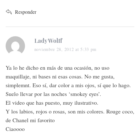
Responder
s
Lady Wolff
a
noviembre 28, 2012 at 5:33 pm
y
s
Ya lo he dicho en más de una ocasión, no uso
:
maquillaje, ni bases ni esas cosas. No me gusta,
simplemnt. Eso sí, dar color a mis ojos, sí que lo hago.
Suelo llevar por las noches ‘smokey eyes’.
El video que has puesto, muy ilustrativo.
Y los labios, rojos o rosas, son mis colores. Rouge coco,
de Chanel mi favorito
Ciaoooo