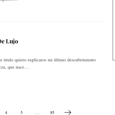
De Lujo
e titulo quiero explicaros mi último descubrimiento
icza, que nace…
4
5
…
85