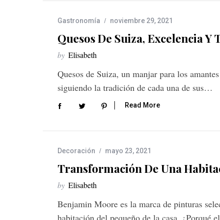
Gastronomía
noviembre 29, 2021
Quesos De Suiza, Excelencia Y 
by
Elisabeth
Quesos de Suiza, un manjar para los amantes
siguiendo la tradición de cada una de sus…
Read More
S
e
a
r
Decoración
mayo 23, 2021
c
Transformación De Una Habita
h
f
by
Elisabeth
o
Benjamin Moore es la marca de pinturas selec
r
:
habitación del pequeño de la casa. ¿Porqué