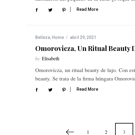
Read More
Belleza
,
Home
abril 29, 2021
Omorovicza, Un Ritual Beauty 
by
Elisabeth
Omorovicza, un ritual beauty de lujo. Con est
beauty. Se trata de la firma húngara Omorov
Read More
N
1
2
3